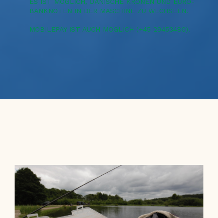
ES IST MÖGLICH, DÄNISCHE KRONEN UND EURO-
BANKNOTEN IN DER MASCHINE ZU WECHSELN.
MOBILEPAY IST AUCH MÖGLICH (+45 29453480).