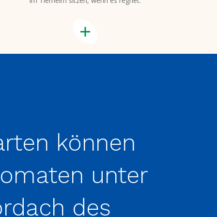
im Tierheim sitzen, wenn es regnet.
arten können
omaten unter
rdach des