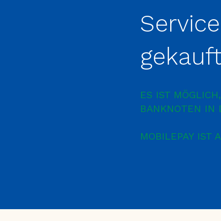
Servic
gekauf
ES IST MÖGLIC
BANKNOTEN IN 
MOBILEPAY IST 