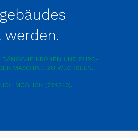
egebäudes
t werden.
H, DÄNISCHE KRONEN UND EURO-
DER MASCHINE ZU WECHSELN.
AUCH MÖGLICH (274343).