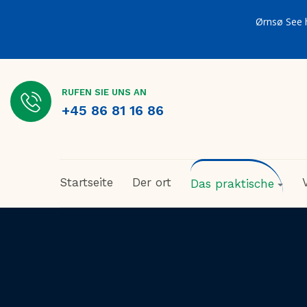
Ørnsø See 
RUFEN SIE UNS AN
+45 86 81 16 86
Startseite
Der ort
Das praktische