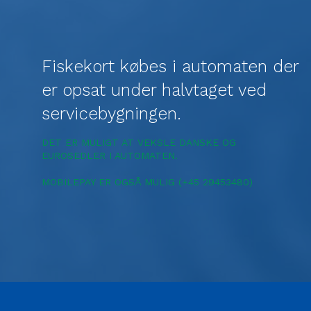
Fiskekort købes i automaten der
er opsat under halvtaget ved
servicebygningen.
DET ER MULIGT AT VEKSLE DANSKE OG
EUROSEDLER I AUTOMATEN.
MOBILEPAY ER OGSÅ MULIG (+45 29453480)